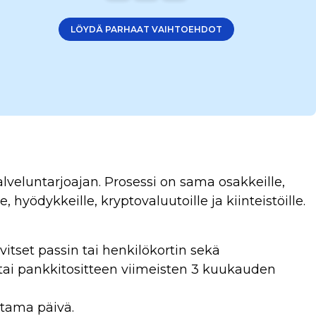
LÖYDÄ PARHAAT VAIHTOEHDOT
lveluntarjoajan. Prosessi on sama osakkeille,
le, hyödykkeille, kryptovaluutoille ja kiinteistöille.
vitset passin tai henkilökortin sekä
tai pankkitositteen viimeisten 3 kuukauden
utama päivä.