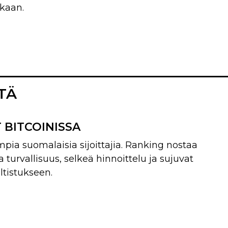
ukaan.
TÄ
 BITCOINISSA
pia suomalaisia sijoittajia. Ranking nostaa
hva turvallisuus, selkeä hinnoittelu ja sujuvat
ltistukseen.