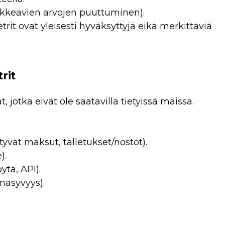
kkeavien arvojen puuttuminen).
it ovat yleisesti hyväksyttyjä eikä merkittäviä
rit
 jotka eivät ole saatavilla tietyissä maissa.
tyvät maksut, talletukset/nostot).
).
ytä, API).
inasyvyys).