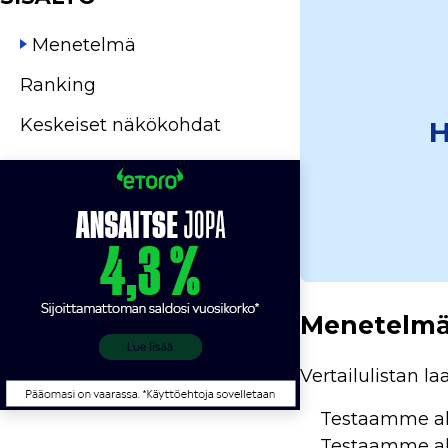
Menetelmä
Ranking
Keskeiset näkökohdat
H
Menetelmä 
Vertailulistan 
Testaamme alu
Testaamme alu