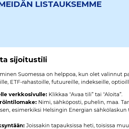
MEIDÄN LISTAUKSEMME
a sijoitustili
aaminen Suomessa on helppoa, kun olet valinnut pa
le, ETF-rahastoille, futuureille, indekseille, optioil
elle verkkosivulle:
Klikkaa “Avaa tili” tai “Aloita”.
eröintilomake:
Nimi, sähköposti, puhelin, maa. Tar
ksen, esimerkiksi
Helsingin Energian sähkölaskun
ksyntään:
Joissakin tapauksissa heti, toisissa mu