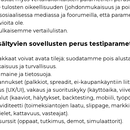
ulosten oikeellisuuden (johdonmukaisuus ja poi
siaalisessa mediassa ja foorumeilla, että parametr
vioita ole.
ulkaisemme vertailulistan.
sältyvien sovellusten perus testiparamet
iakkaat voivat avata tilejä; suodatamme pois alustat,
isuus ja turvallisuus.
maine ja tietosuoja.
nukset (palkkiot, spreadit, ei-kaupankäyntiin liit
(UX/UI), vakaus ja suorituskyky (käyttöaika, viive
lut (kaaviot, hälytykset, backtesting, mobiili, työpö
kviditeetti (toimeksiantojen laatu, slippage, markk
elet, kattavuus, vasteajat).
surssit (oppaat, tutkimus, demot, simulaattorit).