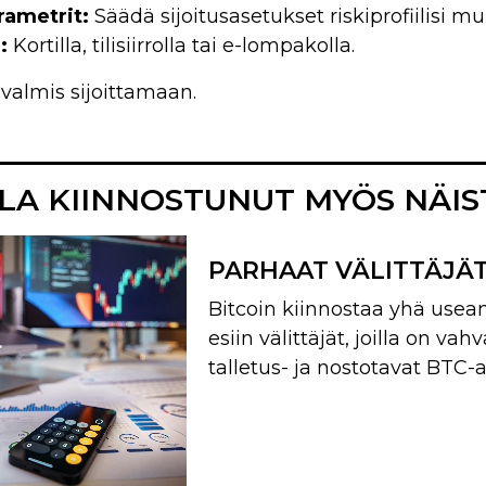
arametrit:
Säädä sijoitusasetukset riskiprofiilisi m
a:
Kortilla, tilisiirrolla tai e-lompakolla.
 valmis sijoittamaan.
LLA KIINNOSTUNUT MYÖS NÄIS
PARHAAT VÄLITTÄJÄT
Bitcoin kiinnostaa yhä useam
esiin välittäjät, joilla on va
talletus- ja nostotavat BTC-a