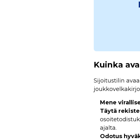
Kuinka avat
Sijoitustilin av
joukkovelkakirjoil
Mene virallis
Täytä rekist
osoitetodistu
ajalta.
Odotus hyvä