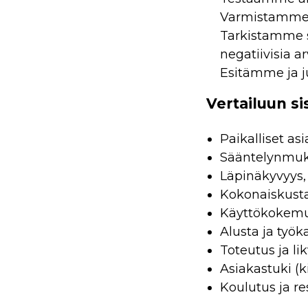
Varmistamme t
Tarkistamme so
negatiivisia ar
Esitämme ja j
Vertailuun si
Paikalliset as
Sääntelynmuka
Läpinäkyvyys, 
Kokonaiskustan
Käyttökokemus 
Alusta ja työka
Toteutus ja li
Asiakastuki (ki
Koulutus ja re