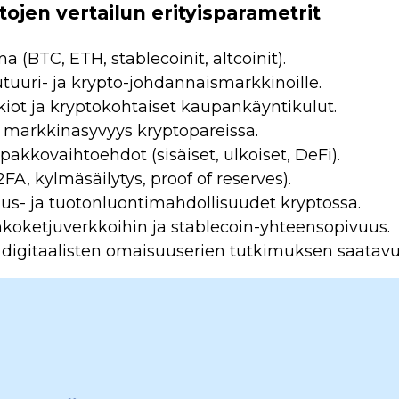
ojen vertailun erityisparametrit
a (BTC, ETH, stablecoinit, altcoinit).
utuuri- ja krypto-johdannaismarkkinoille.
kiot ja kryptokohtaiset kaupankäyntikulut.
ja markkinasyvyys kryptopareissa.
mpakkovaihtoehdot (sisäiset, ulkoiset, DeFi).
FA, kylmäsäilytys, proof of reserves).
aus- ja tuotonluontimahdollisuudet kryptossa.
hkoketjuverkkoihin ja stablecoin-yhteensopivuus.
 digitaalisten omaisuuserien tutkimuksen saatavu