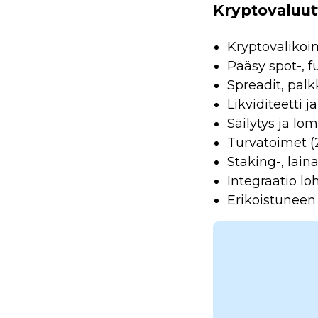
Kryptovaluutt
Kryptovalikoim
Pääsy spot-, f
Spreadit, palk
Likviditeetti 
Säilytys ja lo
Turvatoimet (2
Staking-, lain
Integraatio lo
Erikoistuneen