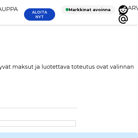
AR
AUPPA
Markkinat avoinna
ALOITA
NYT
vät maksut ja luotettava toteutus ovat valinnan