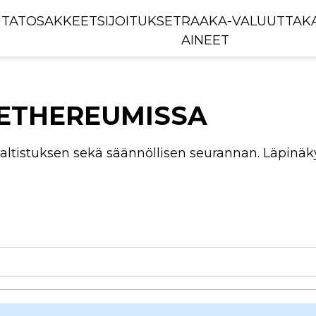
TAT
OSAKKEET
SIJOITUKSET
RAAKA-
VALUUTTAK
AINEET
 ETHEREUMISSA
ltistuksen sekä säännöllisen seurannan. Läpinäky