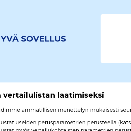
YVÄ SOVELLUS
vertailulistan laatimiseksi
laadimme ammatillisen menettelyn mukaisesti seur
stat useiden perusparametrien perusteella (katso 
stat myös vertailukohtaisten parametrien perust