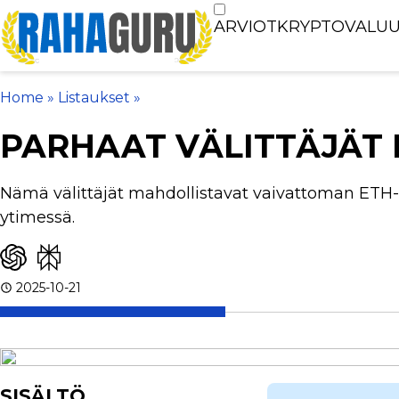
ARVIOT
KRYPTOVALUU
Home
»
Listaukset
»
PARHAAT VÄLITTÄJÄT
Nämä välittäjät mahdollistavat vaivattoman ETH-a
ytimessä.
2025-10-21
SISÄLTÖ