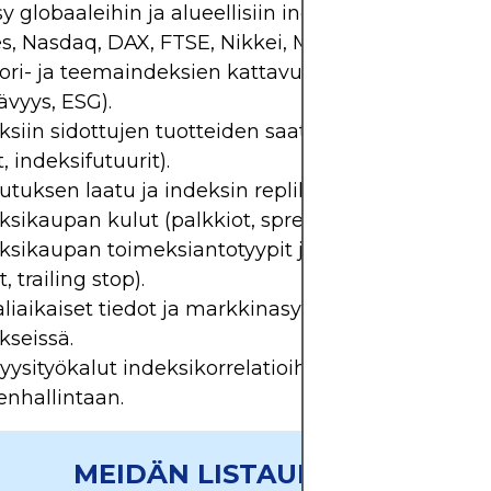
y globaaleihin ja alueellisiin indekseihin (S&P 50
s, Nasdaq, DAX, FTSE, Nikkei, MSCI jne.).
ori- ja teemaindeksien kattavuus (teknologia, ene
ävyys, ESG).
ksiin sidottujen tuotteiden saatavuus (CFD:t, inde
, indeksifutuurit).
utuksen laatu ja indeksin replikaation tarkkuus.
ksikaupan kulut (palkkiot, spreadit, overnight-raho
ksikaupan toimeksiantotyypit ja työkalut (stop los
t, trailing stop).
liaikaiset tiedot ja markkinasyvyys keskeisissä
kseissä.
yysityökalut indeksikorrelatioihin ja hajautettuun
ienhallintaan.
MEIDÄN LISTAUKSEMME