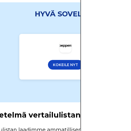
HYVÄ SOVELLUS
KOKEILE NYT
telmä vertailulistan laatimiseks
lulistan laadimme ammatillisen menettelyn mukai