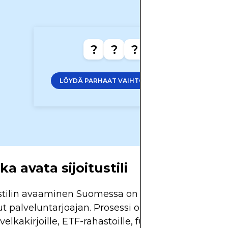
?
?
?
LÖYDÄ PARHAAT VAIHTOEHDOT
ka avata sijoitustili
ustilin avaaminen Suomessa on helppoa, kun olet
ut palveluntarjoajan. Prosessi on sama osakkeille,
elkakirjoille, ETF-rahastoille, futuureille, indekseil