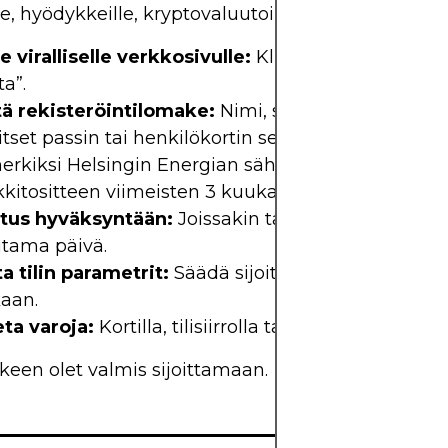
le, hyödykkeille, kryptovaluutoille ja kiinteistöille.
 viralliselle verkkosivulle:
Klikkaa “Avaa tili” tai
ta”.
ä rekisteröintilomake:
Nimi, sähköposti, puhelin
itset passin tai henkilökortin sekä osoitetodistuks
erkiksi
Helsingin Energian sähkölaskun
tai
kitositteen viimeisten 3 kuukauden ajalta.
tus hyväksyntään:
Joissakin tapauksissa heti, toi
tama päivä.
a tilin parametrit:
Säädä sijoitusasetukset riskipro
aan.
eta varoja:
Kortilla, tilisiirrolla tai e-lompakolla.
lkeen olet valmis sijoittamaan.