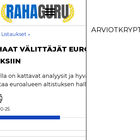
ARVIOT
KRYP
»
Listaukset
»
AAT VÄLITTÄJÄT EURO STOXX 50 -
KSIIN
lla on kattavat analyysit ja hyvä likviditeetti, mikä
taa euroalueen altistuksen hallintaa.
0-25