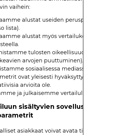
vin vaihein:
aamme alustat useiden perusparametrien peruste
o lista).
aamme alustat myös vertailukohtaisten parametr
steella.
istamme tulosten oikeellisuuden (johdonmukais
keavien arvojen puuttuminen).
istamme sosiaalisessa mediassa ja foorumeilla, et
metrit ovat yleisesti hyväksyttyjä eikä merkittäviä
iivisia arvioita ole.
ämme ja julkaisemme vertailulistan.
iluun sisältyvien sovellusten perus
parametrit
alliset asiakkaat voivat avata tilejä; suodatamme 