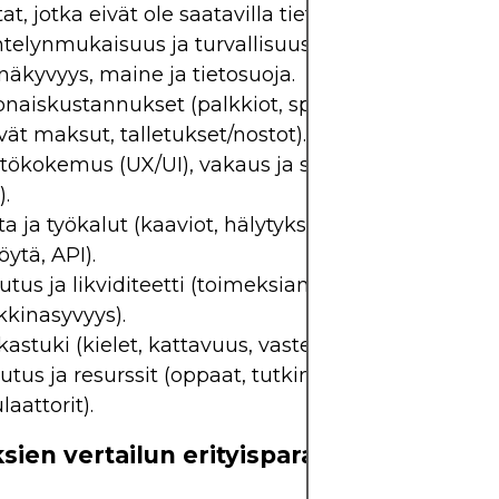
tat, jotka eivät ole saatavilla tietyissä maissa.
telynmukaisuus ja turvallisuus.
näkyvyys, maine ja tietosuoja.
naiskustannukset (palkkiot, spreadit, ei-kaupank
tyvät maksut, talletukset/nostot).
tökokemus (UX/UI), vakaus ja suorituskyky (käyttö
).
ta ja työkalut (kaaviot, hälytykset, backtesting, mob
öytä, API).
utus ja likviditeetti (toimeksiantojen laatu, slippag
kinasyvyys).
kastuki (kielet, kattavuus, vasteajat).
utus ja resurssit (oppaat, tutkimus, demot,
laattorit).
sien vertailun erityisparametrit