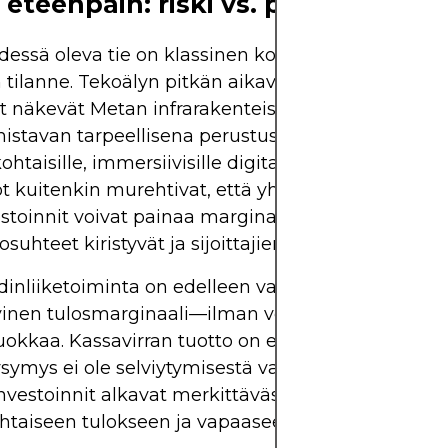
 eteenpäin: riski vs. palkkio
essä oleva tie on klassinen korkean riskin ja kor
 tilanne. Tekoälyn pitkän aikavälin häiriötä odott
jat näkevät Metan infrarakenteisiin perustuvan
istavan tarpeellisena perustustyönä erittäin
htaisille, immersiivisille digitaalisille kokemuksill
t kuitenkin murehtivat, että yhtiön valtavat
stoinnit voivat painaa marginaaleja aikana, jolloi
suhteet kiristyvät ja sijoittajien kärsivällisyys vä
inliiketoiminta on edelleen vahvaa. Sen 39,99 %
ivinen tulosmarginaali—ilman veromaksua—on al
okkaa. Kassavirran tuotto on edelleen vahva, ja t
ysymys ei ole selviytymisestä vaan ajasta: Milloin
nvestoinnit alkavat merkittävästi vaikuttaa
htaiseen tulokseen ja vapaaseen kassavirtaan?