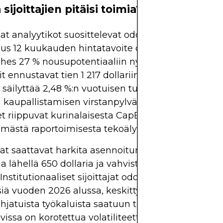
sijoittajien pitäisi toimia?
 analyytikot suosittelevat odottavaa lähestymis
s 12 kuukauden hintatavoite on 848,52 dollaria,
lähes 27 % nousupotentiaaliin nykyisistä tasoista. J
it ennustavat tien 1 217 dollariin vuoteen 2030 m
 säilyttää 2,48 %:n vuotuisen tulonkasvun ja saav
 kaupallistamisen virstanpylväät. Kuitenkin nämä
et riippuvat kurinalaisesta CapEx:n täytäntöönpan
ästä raportoimisesta tekoälytuotteiden suoritus
t saattavat harkita asennoitumista hitaasti, seu
ja lähellä 650 dollaria ja vahvistusta noususta yli 
. Institutionaaliset sijoittajat odottavat todennäköi
siä vuoden 2026 alussa, keskittyen marginaalitren
hjatuista työkaluista saatuun tuloon. Siihen asti,
vissa on korotettua volatiliteettia.