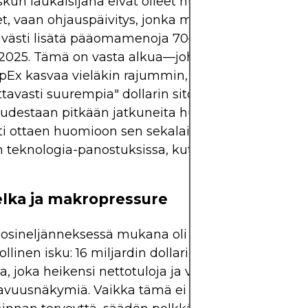
skun laukaisijana eivät olleet huonot liiketoiminn
t, vaan ohjauspäivitys, jonka mukaan Meta aikoo
västi lisätä pääomamenoja 70–72 miljardiin dollar
025. Tämä on vasta alkua—johto ilmoitti, että v
Ex kasvaa vieläkin rajummin, pitäen sisällään
tavasti suurempia" dollarin sitoumuksia. Tämä 
uudestaan pitkään jatkuneita huolia Metan kulukor
sti ottaen huomioon sen sekalaisen historian pitkä
n teknologia-panostuksissa, kuten metaversumi ja
lka ja makropressure
uosineljänneksessä mukana oli myös huomattava
tollinen isku: 16 miljardin dollarin kertaluonteinen
, joka heikensi nettotuloja ja väliaikaisesti väärist
avuusnäkymiä. Vaikka tämä ei indikoinut heikke