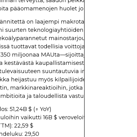
minnan terveyttä, säädön pelkkä koko lisäsi sijoitta
joita pääomamenojen huolet jo ennestään nostatti
 jännitettä on laajempi makrotalousmarkkinoiden
i suurten teknologiayhtiöiden tekoälykulutuksell
koälyparannetut mainostarjoukset Reelseissä ja
ssä tuottavat todellisia voittoja—Threads yksinää
i 350 miljoonaa MAUta—sijoittajat vaativat yhä 
ta kestävästä kaupallistamisesta ennen kuin palki
a tulevaisuuteen suuntautuvia investointeja. Tämä
ka heijastuu myös kilpailijoiden, kuten Alphabeti
tin, markkinareaktioihin, jotka myös tasapainotta
mbitioita ja taloudellista vastuuta.
os: 51,24B $ (↑ YoY)
uloihin vaikutti 16B $ veroveloitus
TM): 22,59 $
hdeluku: 29,50