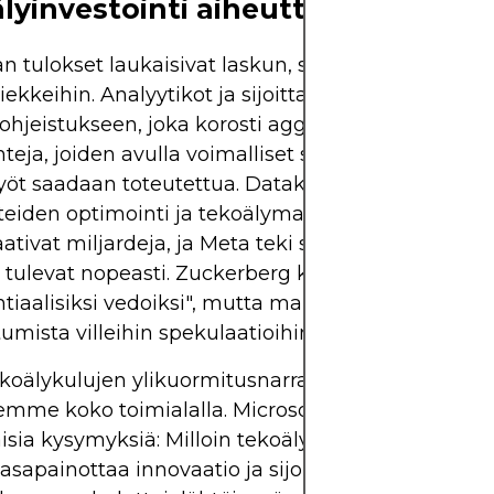
lyinvestointi aiheuttaa volatilitee
n tulokset laukaisivat laskun, sen tekoälystrategi
iekkeihin. Analyytikot ja sijoittajat reagoivat jyrkäs
jeistukseen, joka korosti aggressiivisia infrastru
nteja, joiden avulla voimalliset seuraavan sukupol
yöt saadaan toteutettua. Datakeskusten laajennus
teiden optimointi ja tekoälymallien laaja käyttöö
aativat miljardeja, ja Meta teki selväksi, että nämä
t tulevat nopeasti. Zuckerberg kuvaili näitä aloittei
ntiaalisiksi vedoiksi", mutta markkinat suosivat mal
umista villeihin spekulaatioihin verrattuna.
oälykulujen ylikuormitusnarratiivi on linjassa se
mme koko toimialalla. Microsoft ja Alphabet koh
sia kysymyksiä: Milloin tekoäly maksaa itsensä ta
asapainottaa innovaatio ja sijoittajien kärsivällisy