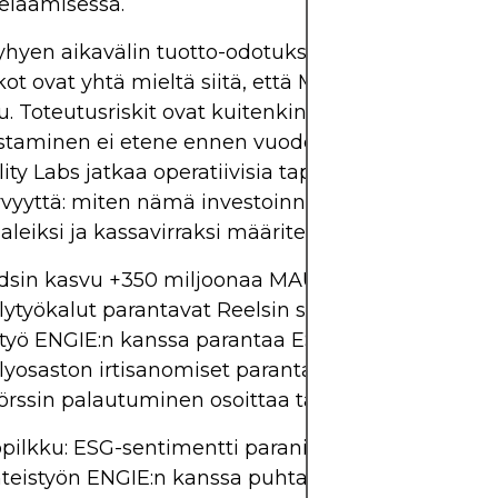
elaamisessa.
yhyen aikavälin tuotto-odotukset puhuttiin edelle
ot ovat yhtä mieltä siitä, että Meta on kilpailullise
. Toteutusriskit ovat kuitenkin koholla, jos tekoäl
staminen ei etene ennen vuoden 2026 loppua, erit
ty Labs jatkaa operatiivisia tappioita. Sijoittajat e
vyyttä: miten nämä investoinnit muutetaan tuloik
leiksi ja kassavirraksi määritellyn ajan kuluessa.
dsin kasvu +350 miljoonaa MAU:ta
ytyökalut parantavat Reelsin sitoutumista
työ ENGIE:n kanssa parantaa ESG-profiilia
lyosaston irtisanomiset parantavat suorituskykyä
örssin palautuminen osoittaa tarjousjahtia
opilkku: ESG-sentimentti parani sen jälkeen, kun 
yhteistyön ENGIE:n kanssa puhtaan energian lähte