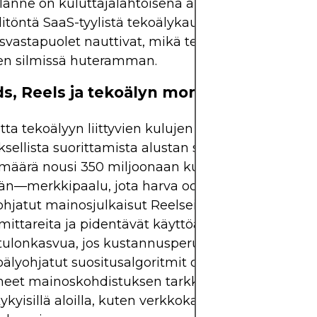
lanne on kuluttajalähtöisenä alustana herkempi, sil
älitöntä SaaS-tyylistä tekoälykaupallistamisen putk
ysvastapuolet nauttivat, mikä tekee tästä muutok
jien silmissä huteramman.
s, Reels ja tekoälyn momentum
ta tekoälyyn liittyvien kulujen vaikutuksista, Met
sellista suorittamista alustan sitouttamisessa. T
määrä nousi 350 miljoonaan kuukausittaiseen akt
än—merkkipaalu, jota harva odotti näin nopeasti.
hjatut mainosjulkaisut Reelseissä parantavat
ttareita ja pidentävät käyttöaikoja, mikä voisi r
tulonkasvua, jos kustannusperusta vakiintuu. Johto
oälyohjatut suositusalgoritmit ovat merkittävästi
eet mainoskohdistuksen tarkkuutta, erityisesti
kykyisillä aloilla, kuten verkkokaupassa ja