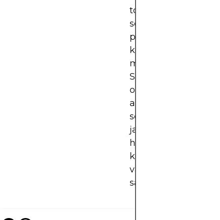
toteutuksen nopeut
sekä pääsyä Helsing
pörssiin ja
kansainvälisiin
markkinoihin.
Suomalaisille sijoittaj
on tärkeää löytää
alusta, joka yhdistää
selkeän käyttöliitt
ja kilpailukykyiset
hinnat. Näiden alust
kautta voi rakentaa
vakaata ja monipuol
salkkua.