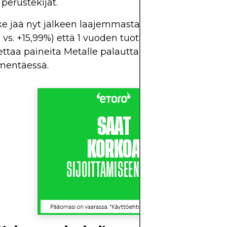
 perustekijät.
ake jää nyt jälkeen laajemmasta S&P 500:sta sekä
 vs. +15,99%) että 1 vuoden tuotto (+12,97% vs. +17,3
ttaa paineita Metalle palauttaa sijoittajien luott
mentäessä.