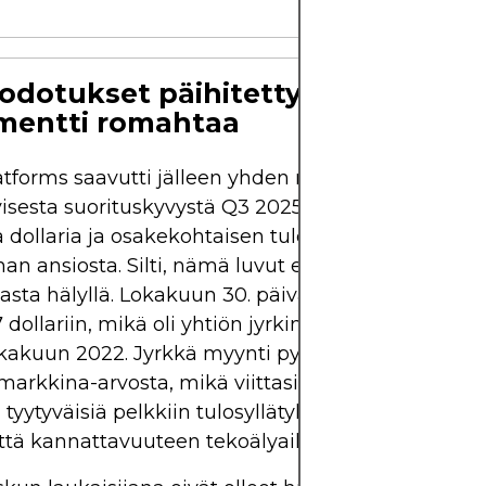
odotukset päihitetty, mutta
mentti romahtaa
tforms saavutti jälleen yhden neljänneksen vahv
visesta suorituskyvystä Q3 2025, liikevaihdon olles
a dollaria ja osakekohtaisen tuloksen pysyessä v
n ansiosta. Silti, nämä luvut eivät estäneet Wall 
sta hälyllä. Lokakuun 30. päivänä Metan osake las
 dollariin, mikä oli yhtiön jyrkin yksittäinen päivä
okakuun 2022. Jyrkkä myynti pyyhkäisi lähes 190 m
markkina-arvosta, mikä viittasi siihen, että sijoitta
 tyytyväisiä pelkkiin tulosyllätyksiin - he haluavat
ttä kannattavuuteen tekoälyaikana.