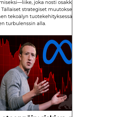
miseksi—liike, joka nosti osakkeita 1,5% lokakuun 
 Tällaiset strategiset muutokset ja tehottomuuksi
en tekoälyn tuotekehityksessä viittaavat operatii
en turbulenssin alla.
META julkaisi v
2025 kolmannen
taloustulokset 2
Mutta seuraava
META:n osakkee
11,33 %, mikä oli
yksittäinen päi
kolmeen vuotee