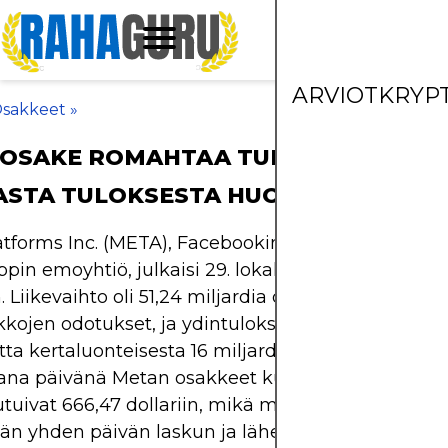
ARVIOT
KRYP
sakkeet
»
 OSAKE ROMAHTAA TULOJEN JÄLKE
ASTA TULOKSESTA HUOLIMATTA
tforms Inc. (META), Facebookin, Instagramin ja
pin emoyhtiö, julkaisi 29. lokakuuta vahvan Q3 
 Liikevaihto oli 51,24 miljardia dollaria, ylittäen
kkojen odotukset, ja ydintulokset säilyivät vahvoi
ta kertaluonteisesta 16 miljardin dollarin verovela
na päivänä Metan osakkeet kuitenkin sukelsivat 
utuivat 666,47 dollariin, mikä merkitsi kolmivuoti
n yhden päivän laskun ja lähes 190 miljardin doll