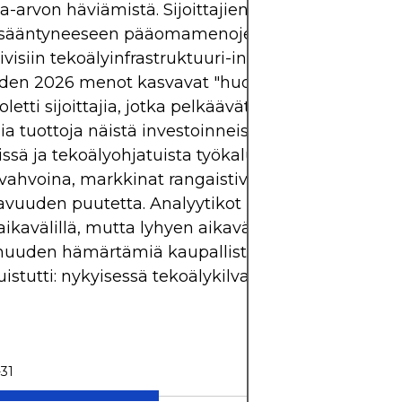
-arvon häviämistä. Sijoittajien huolenaiheet keski
isääntyneeseen pääomamenojen ohjeistukseen, eri
visiin tekoälyinfrastruktuuri-investointeihin. Johto 
oden 2026 menot kasvavat "huomattavasti nopea
letti sijoittajia, jotka pelkäävät marginaalipaineit
a tuottoja näistä investoinneista. Vaikka käyttäji
ssä ja tekoälyohjatuista työkaluista saatu mainos
vahvoina, markkinat rangaistivat välittömän
vuuden puutetta. Analyytikot pysyvät optimistisi
 aikavälillä, mutta lyhyen aikavälin näkymät ovat
uuden hämärtämiä kaupallistamisen osalta. Tulo
istutti: nykyisessä tekoälykilvassa vahvat luvut ei
31