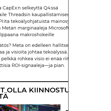
a CapEx:n selkeyttä Q4:ssä
ile Threadsin kaupallistamisen askeleita
PI:ita tekoälyohjatuista mainosyksiköistä
a Metan marginaaleja Microsoftiin/Alphabetiin
alppaana makroshokeille
tös? Meta on edelleen hallitseva teknologiatoimija
a ja visioita johtaa tekoälyssä. Mutta kuten myyn
 pelkkä rohkea visio ei enää riitä. Sijoittajat tarvit
tisia ROI-signaaleja—ja pian.
IT OLLA KIINNOSTUNUT MYÖS
TÄ