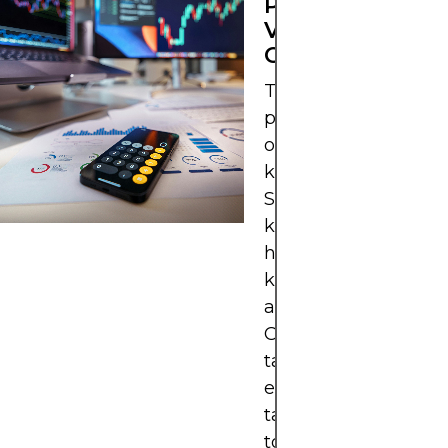
PARHAAT
VÄLITTÄJÄT
OSAKKEISSA
Tämä ranking esitte
parhaat välittäjät
osakkeiden
kaupankäyntiin
Suomessa, arvioide
kriteereinä turvallis
helppokäyttöisyys,
kustannukset ja
asiakaspalvelun laat
Osakkeisiin keskitty
tarkastelimme
erityisesti välittäjien
tarjoamaa likviditeet
toimeksiantojen