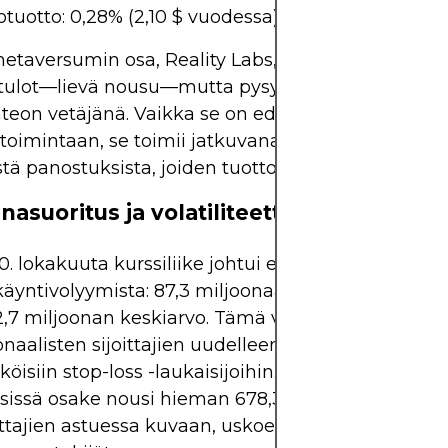
tuotto: 0,28% (2,10 $ vuodessa)
taversumin osa, Reality Labs, tuotti 470 miljoon
n tulot—lievä nousu—mutta pysyy yhtenäiskonsern
teon vetäjänä. Vaikka se on edelleen pieni suhte
etoimintaan, se toimii jatkuvana muistutuksena
ä panostuksista, joiden tuottoaika on epävarma.
asuoritus ja volatiliteetti
. lokakuuta kurssiliike johtui ennätyksellisen kor
yntivolyymista: 87,3 miljoonaa osaketta vaihdettii
2,7 miljoonan keskiarvo. Tämä viittaa suurten
onaalisten sijoittajien uudelleenjärjestelyihin ja
öisiin stop-loss -laukaisijoihin. Lokakuun 31. päiv
ssissä osake nousi hieman 678,33 dollariin (+1,78 %
ittajien astuessa kuvaan, uskoen että myyntiaalto