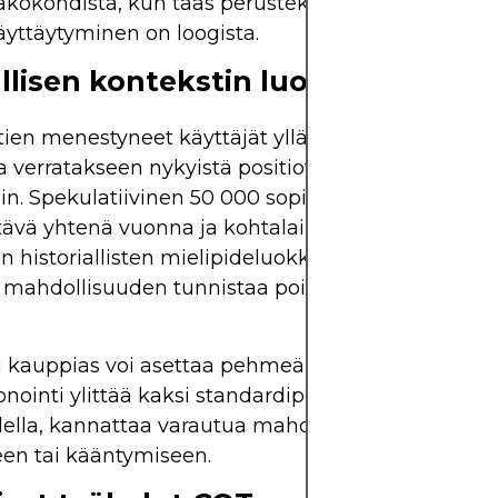
 näkökohdista, kun taas perustekijät muokkaavat si
äyttäytyminen on loogista.
allisen kontekstin luominen
ien menestyneet käyttäjät ylläpitävät historiallisi
a verratakseen nykyistä positiota pitkän aikavälin
in. Spekulatiivinen 50 000 sopimuksen nettolisäpo
ttävä yhtenä vuonna ja kohtalainen toisena. Kynny
 historiallisten mielipideluokkien perusteella an
e mahdollisuuden tunnistaa poikkeamat ja toimia 
i kauppias voi asettaa pehmeän rajan, jonka mu
onointi ylittää kaksi standardipoikkeamaa keskia
lella, kannattaa varautua mahdolliseen keskiarvo
en tai kääntymiseen.