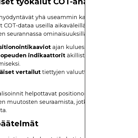
iset työkalut COT-analyysiin
hyödyntävät yhä useammin kaavioalustoja, jotka
at COT-dataa useilla aikaväleillä. Nämä työkalut au
en seurannassa ominaisuuksilla, kuten:
itionointikaaviot
ajan kuluessa.
opeuden indikaattorit
äkillisten muutosten
miseksi.
äiset vertailut
tiettyjen valuuttaparien hintakehi
isoinnit helpottavat positionointitrajektorien ja
en muutosten seuraamista, jotka eivät välttämätt
ta.
äätelmät