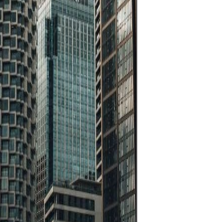
välisistä vaihteluis
likvideillä markkinoi
käydään kauppaa 
vuorokaudessa, mu
myös korkean risk
markkinapaikka
vipuvaikutuksen, j
volatiliteetin ja
makrotaloudelliste
vaikutuksen vuoksi
käydä kauppaa sel
strategialla, tiukall
riskienhallinnalla j
pääomalla, jota si
menettää vaikutt
taloudelliseen vak