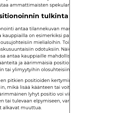
staa ammattimaisten spekulanttien vallitsevaa mi
itionoinnin tulkinta
onointi antaa tilannekuvan markkinoiden vinoumas
la kauppiailla on esimerkiksi paljon long-positioita
 nousujohteisiin mielialoihin. Toisaalta kasvavat lyh
 laskusuuntaisiin odotuksiin. Näiden muutosten s
ssa antaa kauppiaille mahdollisuuden tunnistaa n
äänteitä ja äärimmäisiä positioita, jotka voivat viit
in tai ylimyytyihin olosuhteisiin.
n pitkien positioiden kertyminen voi viitata yksip
n, mikä lisää käänteen tai voiton kotiuttamisen ri
ärimmäinen lyhyt positio voi viitata mahdolliseen
n tai tulevaan elpymiseen, varsinkin jos talouden
t alkavat muuttua.