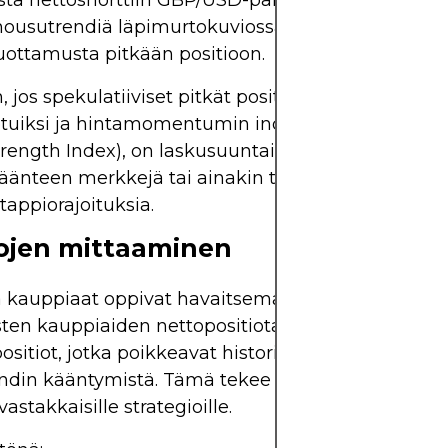
sta nettoshorttiin GBP/USD-parissa ja tekniset kaa
 nousutrendiä läpimurtokuviossa, tämä yhtymäkoh
uottamusta pitkään positioon.
 jos spekulatiiviset pitkät positiot muuttuvat histo
tuiksi ja hintamomentumin indikaattoreissa, kute
trength Index), on laskusuuntainen ero, kauppias 
käänteen merkkejä tai ainakin tiukentaa olemassa
appiorajoituksia.
ojen mittaaminen
 kauppiaat oppivat havaitsemaan **ääriarvot** kä
sten kauppiaiden nettopositiota. Äärimmäiset nett
positiot, jotka poikkeavat historiallisista normeista
ndin kääntymistä. Tämä tekee COT-tiedoista erity
vastakkaisille strategioille.