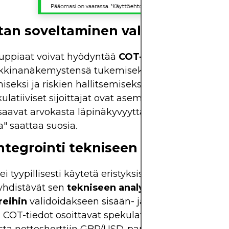
tan soveltaminen valuuttakaupa
uppiaat voivat hyödyntää
COT-positionointidata
kkinanäkemystensä tukemiseksi, kaupankäyntist
seksi ja riskien hallitsemiseksi. Ymmärtämällä, 
ulatiiviset sijoittajat ovat asemoituneet futuurima
saavat arvokasta läpinäkyvyyttä siihen, mihin su
a" saattaa suosia.
ntegrointi tekniseen analyysiin
i tyypillisesti käytetä eristyksissä. Useimmat me
yhdistävät sen
tekniseen analyysiin
tai
makrotalo
reihin
validoidakseen sisään- ja ulostulopisteitä. J
 COT-tiedot osoittavat spekulatiivisen position k