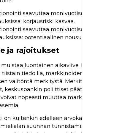
tönä:
tionointi saavuttaa monivuotisen huippunsa
auksissa:
korjausriski kasvaa.
tionointi saavuttaa monivuotisen huippunsa
auksissa:
potentiaalinen nousumahdollisuus on o
e ja rajoitukset
muistaa luontainen aikaviive. Koska raportti julkais
 tiistain tiedoilla, markkinoiden kehitys välipäivin
en välitöntä merkitystä. Merkittävät taloudelliset
 keskuspankin poliittiset päätökset tai geopoliitt
voivat nopeasti muuttaa markkinoiden mielialaa 
 asemia.
i on kuitenkin edelleen arvokas keskipitkän aikav
a mielialan suunnan tunnistamisessa. Se on teho