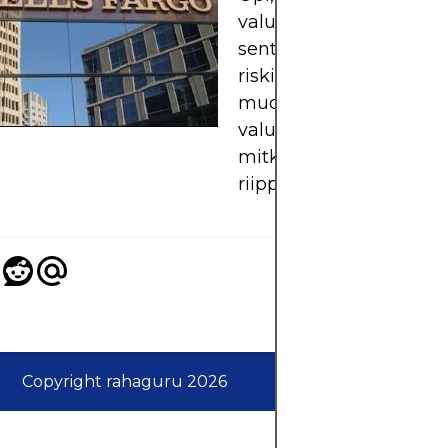
valuuttamarkkinoiden
sentimentti, positionoin
riskitrendit ja otsikot
muokkaavat
valuuttamarkkinoita – 
mitkä ovat liiallisen nii
riippuvuuden sudenkuo
Copyright rahaguru 2026