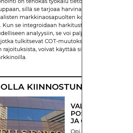
onointi on tehokas työkalu tietoon perustuvaan
uppaan, sillä se tarjoaa harvinaisen näkymän
aalisten markkinaosapuolten kollektiiviseen mieli
Kun se integroidaan harkitusti tekniseen ja
elliseen analyysiin, se voi paljastaa arvokkaita 
jotka tulkitsevat COT-muutoksia systemaattisesti 
en rajoituksista, voivat käyttää sitä parantaakseen
kkinoilla.
T OLLA KIINNOSTUNUT MYÖS N
VALUUTTAMARKK
POSITIONOINTI, R
JA OTSIKOT
Opi, miten