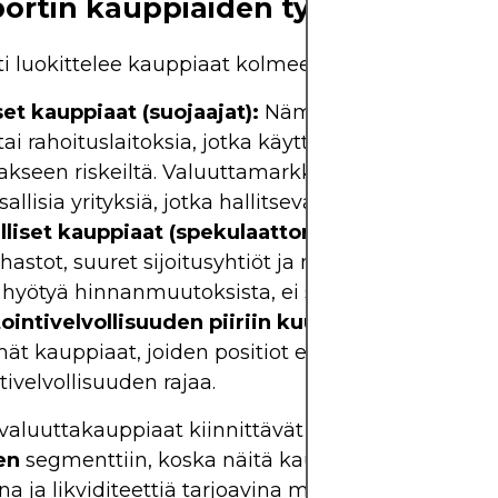
ortin kauppiaiden tyypit
ti luokittelee kauppiaat kolmeen pääryhmään:
set kauppiaat (suojaajat):
Nämä ovat tyypillisesti
 tai rahoituslaitoksia, jotka käyttävät futuureja
kseen riskeiltä. Valuuttamarkkinoilla ne voivat ol
llisia yrityksiä, jotka hallitsevat valuuttariskiä.
lliset kauppiaat (spekulaattorit):
Tähän ryhmään
astot, suuret sijoitusyhtiöt ja muut kauppiaat, jo
 hyötyä hinnanmuutoksista, ei suojaustarkoitukse
tointivelvollisuuden piiriin kuuluvat kauppiaat:
t kauppiaat, joiden positiot eivät täytä
tivelvollisuuden rajaa.
aluuttakauppiaat kiinnittävät tarkkaa huomiota
en
segmenttiin, koska näitä kauppiaita pidetään
na ja likviditeettiä tarjoavina markkinaosapuolina