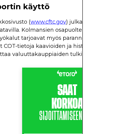
ortin käyttö
kosivusto (
www.cftc.gov
) julkaisee raportin, joten
atavilla. Kolmansien osapuolten verkkosivustot ja
yökalut tarjoavat myös parannettuja muotoja, jot
t COT-tietoja kaavioiden ja historiallisten vertailuj
ttaa valuuttakauppiaiden tulkintaa.