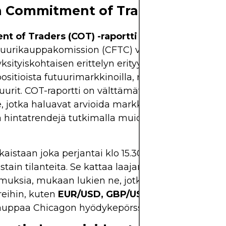
 Commitment of Traders (COT) -ra
 of Traders (COT) -raportti
on Yhdysvaltain
uurikauppakomission (CFTC) viikoittain julkaisema
yksityiskohtaisen erittelyn erityyppisten kauppiai
ositioista futuurimarkkinoilla, mukaan lukien
tuurit. COT-raportti on välttämätön valuuttakaup
lle, jotka haluavat arvioida markkinoiden mielialaa 
a hintatrendejä tutkimalla muiden suurten toimij
kaistaan ​​joka perjantai klo 15.30 itäistä aikaa ja se
istain tilanteita. Se kattaa laajan valikoiman
muksia, mukaan lukien ne, jotka on sidottu tärke
reihin, kuten
EUR/USD, GBP/USD, USD/JPY
ja muih
uppaa Chicagon hyödykepörssissä (CME).