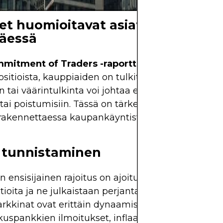
et huomioitavat asiat COT-raport
täessä
mitment of Traders -raportti
tarjoaa syvällistä 
itioista, kauppiaiden on tulkittava sitä varoen. Li
 tai väärintulkinta voi johtaa ennenaikaisiin kau
 tai poistumisiin. Tässä on tärkeitä seikkoja, jotka
akennettaessa kaupankäyntistrategioita COT-tiet
 tunnistaminen
n ensisijainen rajoitus on ajoitus. Koska tiedot hei
itioita ja ne julkaistaan ​​perjantaina, niissä on merk
rkkinat ovat erittäin dynaamiset; näiden kolmen
uspankkien ilmoitukset, inflaatiotiedot tai poliitti