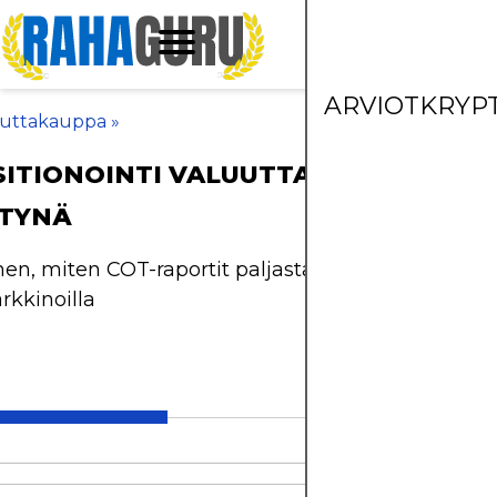
ARVIOT
KRYP
uuttakauppa
»
SITIONOINTI VALUUTTAKAUPASSA
TTYNÄ
hen, miten COT-raportit paljastavat markkinoiden
rkkinoilla