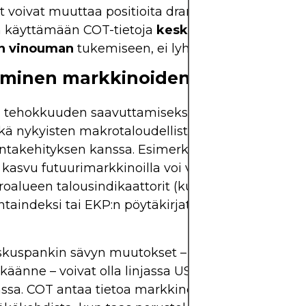
voivat muuttaa positioita dramaattisesti. Kauppi
 käyttämään COT-tietoja
keskipitkän ja pitkän a
n vinouman
tukemiseen, ei lyhyen aikavälin signa
minen markkinoiden perustekijöi
ehokkuuden saavuttamiseksi COT-tietoja tulisi a
kä nykyisten makrotaloudellisten perustekijöiden 
intakehityksen kanssa. Esimerkiksi euromääräisten
 kasvu futuurimarkkinoilla voi vahvistaa valuutan
uroalueen talousindikaattorit (kuten BKT,
ntaindeksi tai EKP:n pöytäkirjat) ovat myös positii
kuspankin sävyn muutokset – kuten Fedin osoit
 käänne – voivat olla linjassa USD-lyhyiden positi
ssa. COT antaa tietoa markkinoiden käyttäytymi