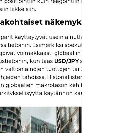
n positiointiin kuin reagointiin lyhyen aikavälin uut
iin liikkeisiin.
takohtaiset näkemykset
aparit käyttäytyvät usein ainutlaatuisesti reagoid
ssitietoihin. Esimerkiksi spekulatiiviset positiot
A
goivat voimakkaasti globaaliin riskinottohalukkuu
ustietoihin, kun taas
USD/JPY
saattaa liikkua e
n valtionlainojen tuottojen tai Japanin keskuspan
vihjeiden tahdissa. Historiallisten valuuttakurssima
n globaalien makrotason kehityskulkujen rinnall
erkityksellisyyttä käytännön kaupankäynnin kanna
Forex tarjoaa mah
hyötyä globaalien 