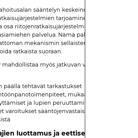
ahoitusalan sääntelyn keskeinen rooli on asianm
ratkaisujärjestelmien tarjoaminen. Säänneltyjen väl
a osa riitojenratkaisujärjestelmiä, kuten Ison-Brit
asiamiehen palvelua. Nämä palvelut tarjoavat
ttoman mekanismin sellaisten valitusten käsittel
voida ratkaista suoraan.
y mahdollistaa myös jatkuvan valvonnan seuraavi
 päällä tehtävät tarkastukset
ntöönpanotoimenpiteet, mukaan lukien sakot, to
yttämiset ja lupien peruuttaminen
et varoitukset sääntöjenvastaisista tai petollisista
sistä
ajien luottamus ja eettiset standardit