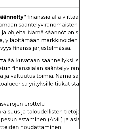
säännelty"
finanssialalla viittaa rahoituspalvelunta
maan sääntelyviranomaisten asettamia tiettyjä l
 ja ohjeita. Nämä säännöt on suunniteltu suojel
ia, ylläpitämään markkinoiden eheyttä ja varmis
vyys finanssijärjestelmässä.
ttäjää kuvataan säännellyksi, se tarkoittaa, että sil
etun finanssialan sääntelyviranomaisen myöntä
a ja valtuutus toimia. Nämä sääntelyelimet asett
töalueensa yrityksille tiukat standardit seuraaviin 
svarojen erottelu
raisuus ja taloudellisten tietojen julkistaminen
pesun estäminen (AML) ja asiakkaan tunteminen 
atteiden noudattaminen