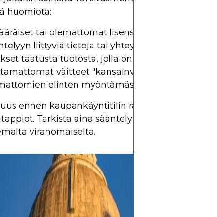
ää huomiota:
räiset tai olemattomat lisenssitiedot verkkosivu
ntelyyn liittyviä tietoja tai yhteystietoja
set taatusta tuotosta, jolla on vähän tai ei lainka
amattomat väitteet "kansainvälisten" tai
mattomien elinten myöntämästä lisenssistä
suus ennen kaupankäyntitilin rahoittamista voi es
 tappiot. Tarkista aina sääntely suoraan välittäjän
malta viranomaiselta.
Forex tarjoaa m
hyötyä globaalie
välisistä vaihtelu