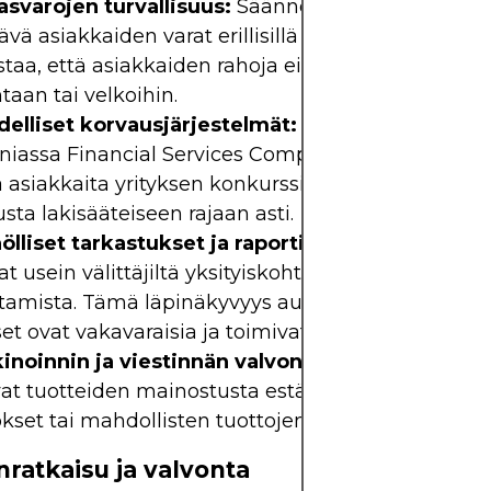
asvarojen turvallisuus:
Säänneltyjen välittäjien o
ävä asiakkaiden varat erillisillä tileillä. Tämä erott
taa, että asiakkaiden rahoja ei käytetä välittäjä
taan tai velkoihin.
delliset korvausjärjestelmät:
Esimerkiksi Isossa-
nniassa Financial Services Compensation Scheme 
 asiakkaita yrityksen konkurssin sattuessa tarjoa
sta lakisääteiseen rajaan asti.
lliset tarkastukset ja raportit:
Sääntelyviranom
at usein välittäjiltä yksityiskohtaisten tilinpäätöst
ttamista. Tämä läpinäkyvyys auttaa varmistamaan,
set ovat vakavaraisia ​​ja toimivat eettisesti.
inoinnin ja viestinnän valvonta:
Sääntelyvirano
vat tuotteiden mainostusta estääkseen harhaanjo
set tai mahdollisten tuottojen vääristelyn.
nratkaisu ja valvonta