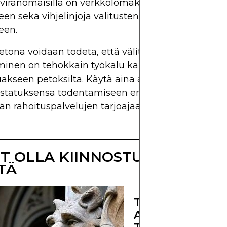
viranomaisilla on verkkolomakkeita kuluttajien h
en sekä vihjelinjoja valitusten ja tutkimusten
een.
tona voidaan todeta, että välittäjän toimiluvan
minen on tehokkain työkalu kauppiaan käytettävi
akseen petoksilta. Käytä aina aikaa heidän
ystatuksensa todentamiseen ennen kuin otat yhte
n rahoituspalvelujen tarjoajaan.
IT OLLA KIINNOSTUNUT MYÖS
TÄ
TÄRKEIMMÄT
ASIAT, JOTKA 