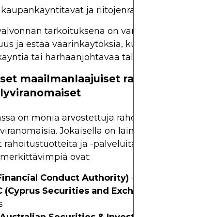
 kaupankäyntitavat ja riitojenratkaisumekanismit
lvonnan tarkoituksena on varmistaa sijoittajien 
suus ja estää väärinkäytöksiä, kuten petoksia, luva
yntiä tai harhaanjohtavaa taloudellista neuvont
set maailmanlaajuiset rahoitusalan
lyviranomaiset
ssa on monia arvostettuja rahoitusalan
viranomaisia. Jokaisella on lainkäyttövalta yrityksi
t rahoitustuotteita ja -palveluita omalla alueellaan
 merkittävimpiä ovat:
Financial Conduct Authority)
– Yhdistynyt kunin
 (Cyprus Securities and Exchange Commission
s