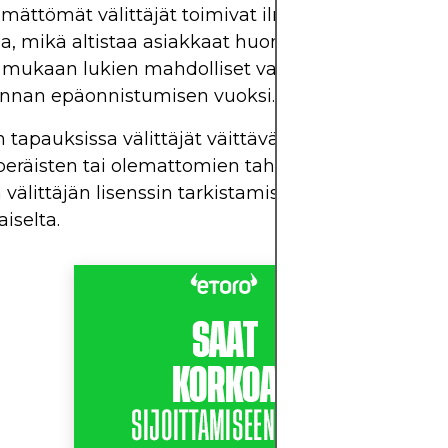
mättömät välittäjät toimivat ilman valvontaa tai la
a, mikä altistaa asiakkaat huomattavasti suurem
e, mukaan lukien mahdolliset varojen menetykset 
innan epäonnistumisen vuoksi.
n tapauksissa välittäjät väittävät olevansa "säänne
eräisten tai olemattomien tahojen toimesta. Tä
 välittäjän lisenssin tarkistamisen tärkeyttä laillise
iselta.