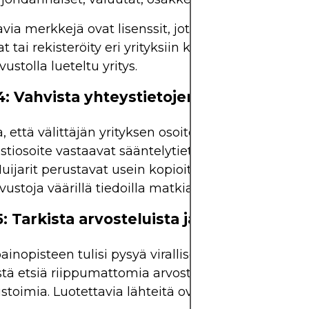
via merkkejä ovat lisenssit, jotka ovat vanhentune
 tai rekisteröity eri yrityksiin kuin välittäjän
ustolla lueteltu yritys.
4: Vahvista yhteystietojen vastaavuus
, että välittäjän yrityksen osoite, puhelinnumero j
tiosoite vastaavat sääntelytietokannassa luetelt
 Huijarit perustavat usein kopioita tai kloonattuja
ustoja väärillä tiedoilla matkiakseen laillisia yrity
: Tarkista arvosteluista ja julkisista tied
ainopisteen tulisi pysyä virallisessa varmentamis
stä etsiä riippumattomia arvosteluja, varoitusilmo
ustoimia. Luotettavia lähteitä ovat: