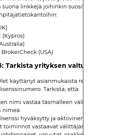
 suoria linkkejä joihinkin suosittuihin
inpitäjätietokantoihin:
UK)
 (Kypros)
Australia)
 BrokerCheck (USA)
3: Tarkista yrityksen valtuutustiedot
let käyttänyt asianmukaista rekisteriä, syötä välit
 lisenssinumero. Tarkista, että:
sen nimi vastaa täsmälleen välittäjän verkkosivust
a nimeä
isenssi hyväksytty ja aktiivinen
ut toiminnot vastaavat välittäjän tarjoamia palvelu
 johdannaiset, valuutat, osakkeet)