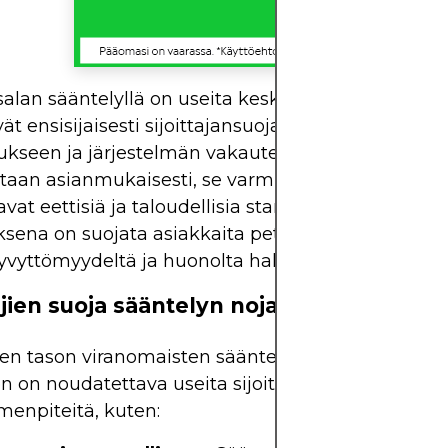
alan sääntelyllä on useita keskeisiä tarkoituksia, 
vät ensisijaisesti sijoittajansuojaan, markkinoiden
ukseen ja järjestelmän vakauteen. Kun sääntelyä
aan asianmukaisesti, se varmistaa, että välittäjät
vat eettisiä ja taloudellisia standardeja, joiden
ksena on suojata asiakkaita petoksilta,
yttömyydeltä ja huonolta hallinnolta.
ajien suoja sääntelyn nojalla
sen tason viranomaisten sääntelemien lisensoituj
ien on noudatettava useita sijoittajia hyödyttäviä
menpiteitä, kuten: