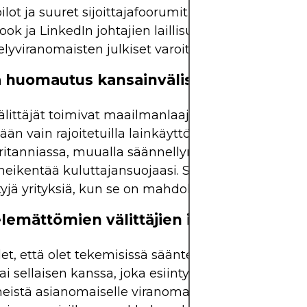
ilot ja suuret sijoittajafoorumit
ok ja LinkedIn johtajien laillisuuden varmistamis
lyviranomaisten julkiset varoituslistat
 huomautus kansainvälisistä välittäjistä
littäjät toimivat maailmanlaajuisesti, mutta niitä
än vain rajoitetuilla lainkäyttöalueilla. Jos olet EU
ritanniassa, muualla säännellyn välittäjän käytt
heikentää kuluttajansuojaasi. Suosi aina paikallise
yjä yrityksiä, kun se on mahdollista.
lemättömien välittäjien ilmoittaminen
let, että olet tekemisissä sääntelemättömän välitt
ai sellaisen kanssa, joka esiintyy säännellynä yrit
heistä asianomaiselle viranomaiselle. Useimmilla