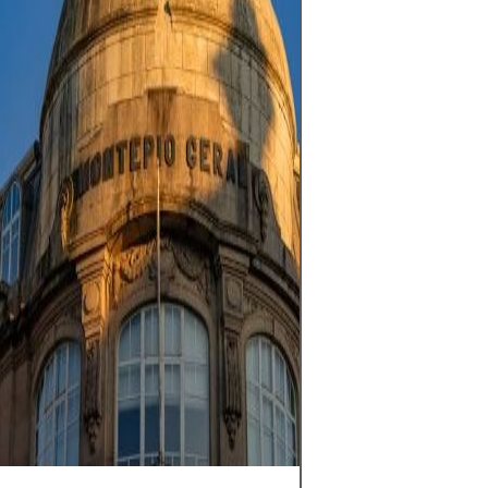
likvideillä markki
käydään kauppa
vuorokaudessa, 
myös korkean ri
markkinapaikka
vipuvaikutuksen
volatiliteetin ja
makrotaloudelli
vaikutuksen vuok
käydä kauppaa s
strategialla, tiuk
riskienhallinnall
pääomalla, jota 
menettää vaiku
taloudelliseen v