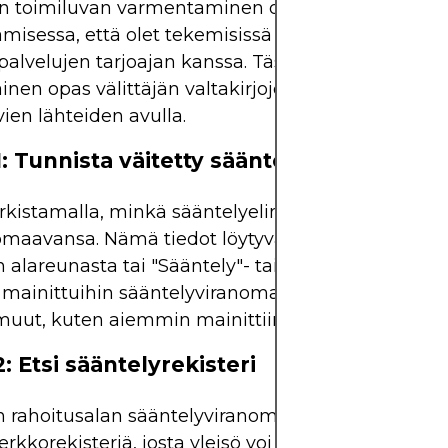
än toimiluvan varmentaminen on ratkaiseva askel
misessa, että olet tekemisissä laillisen ja säännel
palvelujen tarjoajan kanssa. Tässä on yksityiskoht
ainen opas välittäjän valtakirjojen varmentamisee
vien lähteiden avulla.
1: Tunnista väitetty sääntelyviranomain
arkistamalla, minkä sääntelyelimen toimiluvan väli
omaavansa. Nämä tiedot löytyvät yleensä välittäjä
n alareunasta tai "Sääntely"- tai "Tietoja meistä" -o
i mainittuihin sääntelyviranomaisiin kuuluvat FCA
muut, kuten aiemmin mainittiin.
: Etsi sääntelyrekisteri
 rahoitusalan sääntelyviranomainen ylläpitää hae
rkkorekisteriä, josta yleisö voi etsiä valtuutettuja 