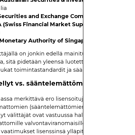
(Australian Securities & Investments Commissi
lia
Securities and Exchange Commission)
– Yhdysva
 (Swiss Financial Market Supervisory Authority
i
Monetary Authority of Singapore)
– Singapore
ttäjällä on jonkin edellä mainitun elimen myönt
a, sitä pidetään yleensä luotettavampana, koska s
tiukat toimintastandardit ja säännölliset tarkastuks
llyt vs. sääntelemättömät välittäjät
ssa merkittävä ero lisensoitujen (säänneltyjen) j
mattomien (sääntelemättömien) välittäjien välillä.
yt välittäjät ovat vastuussa hallitukselle tai
ttomille valvontaviranomaisille. Niiden on täytet
 vaatimukset lisenssinsä ylläpitämiseksi. Toisaalta