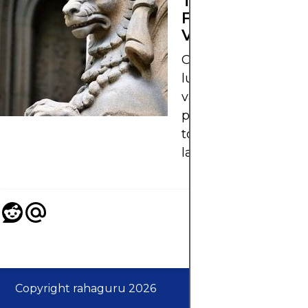
TARKISTETTAV
FOREX-
VÄLITTÄJÄSSÄ
Ota selvää, kuinka v
luotettava Forex-
välittäjä, sääntelystä
palkkioista kaupan
toteutukseen ja alu
laatuun.
Copyright rahaguru 2026