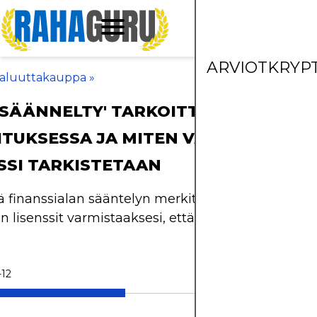
ARVIOT
KRYP
aluuttakauppa
»
'SÄÄNNELTY' TARKOITTAA
TUKSESSA JA MITEN VÄLITTÄJÄN
SSI TARKISTETAAN
finanssialan sääntelyn merkitys ja miten tarkista
en lisenssit varmistaaksesi, että käyt kauppaa turval
-12