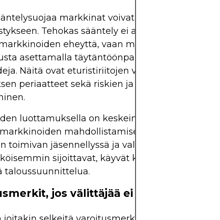
äntelysuojaa markkinat voivat nopeasti ajautua
stykseen. Tehokas sääntely ei ainoastaan ​​turvaa
markkinoiden eheyttä, vaan myös edistää sijoittaj
sta asettamalla täytäntöönpanokelpoisia eettisiä
eja. Näitä ovat eturistiriitojen välttäminen, parha
sen periaatteet sekä riskien ja maksujen täydelli
minen.
den luottamuksella on keskeinen rooli tehokkaid
arkkinoiden mahdollistamisessa. Kun käyttäjät 
ien toimivan jäsennellyssä ja valvotussa kehyksess
öisemmin sijoittavat, käyvät kauppaa ja harjoitt
 taloussuunnittelua.
smerkit, jos välittäjää ei säännellä
 joitakin selkeitä varoitusmerkkejä, joihin kannat