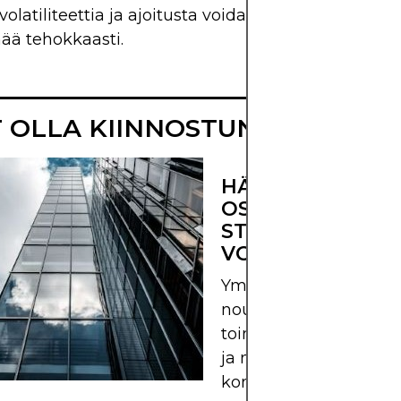
 volatiliteettia ja ajoitusta voidakseen käyttää tätä
ä tehokkaasti.
T OLLA KIINNOSTUNUT MYÖS 
HÄRÄN
OSTOSPREADI:
STRATEGIA- JA
VOITTOPROFIILI
Ymmärrä, miten
nousuoptioiden sprea
toimii, sen riski-hyötypr
ja milloin tätä
konservatiivista