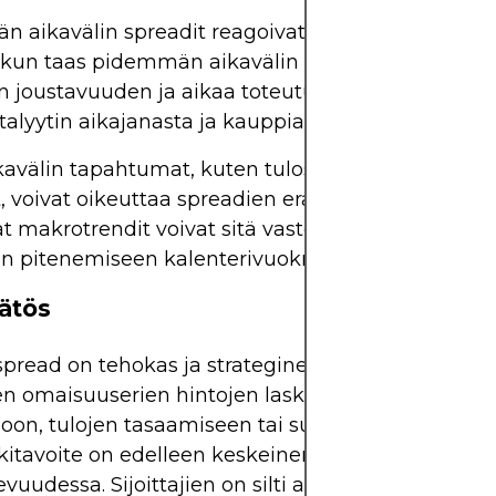
 aikavälin spreadit reagoivat paremmin suunta
n, kun taas pidemmän aikavälin spreadit voivat tarj
joustavuuden ja aikaa toteutua. Voimassaoloajan
talyytin aikajanasta ja kauppiaan näkemysten dur
avälin tapahtumat, kuten tulosraportit tai kesku
 voivat oikeuttaa spreadien erääntymisen viikkojen
 makrotrendit voivat sitä vastoin johtaa useiden
n pitenemiseen kalenterivuokraeroissa.
ätös
pread on tehokas ja strateginen tapa kohdistaa
n omaisuuserien hintojen laskuun. Käytettiinpä si
ioon, tulojen tasaamiseen tai suojauskomponentt
iskitavoite on edelleen keskeinen tekijä sen
vuudessa. Sijoittajien on silti arvioitava markkino