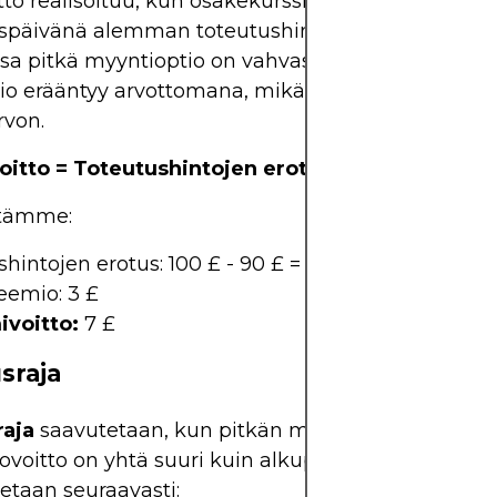
tto realisoituu, kun osakekurssi sulkeutuu
späivänä alemman toteutushinnan alapuolelle. T
a pitkä myyntioptio on vahvassa tilanteessa ja ly
io erääntyy arvottomana, mikä tuottaa spreadin
von.
itto = Toteutushintojen erotus – Nettopreemi
stämme:
hintojen erotus: 100 £ - 90 £ = 10 £
eemio: 3 £
voitto:
7 £
sraja
aja
saavutetaan, kun pitkän myyntioption käyttä
ovoitto on yhtä suuri kuin alkuperäinen maksettu
etaan seuraavasti: