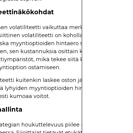
teettinäkökohdat
inen volatiliteetti vaikuttaa merkittävästi optiopree
ittinen volatiliteetti on koholla, optiot ovat suhtee
Koska myyntioptioiden hintaero sisältää optioiden 
en, sen kustannuksia osittain kompensoivat kork
ettiympäristöt, mikä tekee siitä kannattavamman 
ntioption ostamiseen.
liteetti kuitenkin laskee oston jälkeen, se voi pain
tä lyhyiden myyntioptioiden hinnoittelua alas, mi
sti kumoaa voitot.
allinta
tegian houkuttelevuus piilee myös sen tarkassa r
essa. Sijoittajat tietävät etukäteen suurimman m