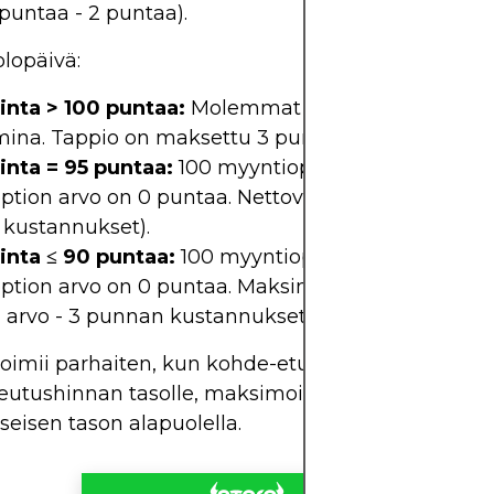
puntaa - 2 puntaa).
lopäivä:
nta > 100 puntaa:
Molemmat optiot vanhenevat
mina. Tappio on maksettu 3 punnan preemio.
nta = 95 puntaa:
100 myyntioption arvo on 5 pun
tion arvo on 0 puntaa. Nettovoitto: 2 puntaa (5 p
kustannukset).
nta ≤ 90 puntaa:
100 myyntioption arvo on 10 pu
ption arvo on 0 puntaa. Maksimivoitto: 7 puntaa 
n arvo - 3 punnan kustannukset).
toimii parhaiten, kun kohde-etuuden arvo laskee 
teutushinnan tasolle, maksimoiden spreadin men
yseisen tason alapuolella.