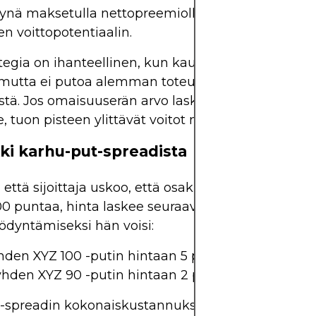
ynä maksetulla nettopreemiolla määrittää suur
n voittopotentiaalin.
tegia on ihanteellinen, kun kauppias uskoo kohd
 mutta ei putoa alemman toteutushinnan alapuol
stä. Jos omaisuuserän arvo laskee alemman tote
e, tuon pisteen ylittävät voitot menetetään.
ki karhu-put-spreadista
 että sijoittaja uskoo, että osakkeen XYZ, jonka hin
100 puntaa, hinta laskee seuraavan kuukauden aik
dyntämiseksi hän voisi:
hden XYZ 100 -putin hintaan 5 puntaa
hden XYZ 90 -putin hintaan 2 puntaa
spreadin kokonaiskustannukset eli nettoveloitus