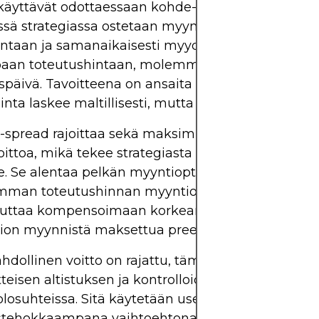
t käyttävät odottaessaan kohde-etuuden hinnan mal
ässä strategiassa ostetaan myyntioptio korkeamp
intaan ja samanaikaisesti myydään toinen myynti
aan toteutushintaan, molemmilla on sama
päivä. Tavoitteena on ansaita nettovoittoa, jos k
ta laskee maltillisesti, mutta ei liikaa.
-spread rajoittaa sekä maksimitappiota että
ttoa, mikä tekee strategiasta houkuttelevan riskit
e. Se alentaa pelkän myyntioption ostamisen kus
mman toteutushinnan myyntioption myynnistä s
auttaa kompensoimaan korkeamman toteutushin
ion myynnistä maksettua preemiota.
dollinen voitto on rajattu, tämä kauppa tarjoaa
teisen altistuksen ja kontrolloidun riskin laskusuu
osuhteissa. Sitä käytetään usein
tehokkaampana vaihtoehtona osto-optiolle, kun e