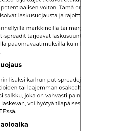
 potentiaalisen voiton. Tämä on korvaamatonta sal
risoivat laskusuojausta ja rajoittavat preemioiden 
nnellyillä markkinoilla tai marginaalirajoitetuilla ti
-spreadit tarjoavat laskusuuntaisen altistuksen
lä pääomavaatimuksilla kuin lyhyen osakepositi
.
suojaus
in lisäksi karhun put-spreadeja käytetään usein 
tioiden tai laajemman osakealtistuksen suojaami
i salkku, joka on vahvasti painotettu sektorilla, j
laskevan, voi hyötyä tilapäisestä karhun put-spre
TF:ssä.
aoloaika