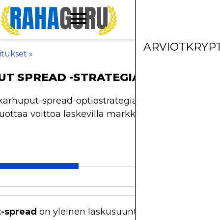
ARVIOT
KRYP
oitukset
»
UT SPREAD -STRATEGIAN SELITYS
arhuput-spread-optiostrategia, riski-hyötyominai
uottaa voittoa laskevilla markkinoilla.
t-spread
on yleinen laskusuuntainen optiostrategia