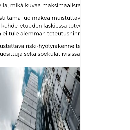
ella, mikä kuvaa maksimaalista voittoa
esti tämä luo mäkeä muistuttavan muodon, voitto
kohde-etuuden laskiessa toteutushintojen välillä
ja ei tule alemman toteutushinnan alapuolella.
stettava riski-hyötyrakenne tekee karhuput-spre
suosittuja sekä spekulatiivisissa että suojausstrateg
Sijoitukset antava
kasvattaa varallis
myötä sijoittamall
esimerkiksi osakke
joukkovelkakirjoih
kiinteistöihin ja 
omaisuuseriin, mu