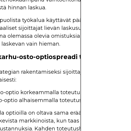
tä hinnan laskua.
uolista työkalua käyttävät pääasiassa yksityissijoi
naaliset sijoittajat lievän laskusuhdanteen aikana t
na olemassa olevia omistuksia vastaan, joiden ar
 laskevan vain hieman.
arhu-osto-optiospreadi toimii
tegian rakentamiseksi sijoittaja avaa kaksi haar
sesti:
to-optio korkeammalla toteutushinnalla (osto-opti
-optio alhaisemmalla toteutushinnalla (shortti-op
 optioilla on oltava sama erääntymispäivä. Osto-
kevista markkinoista, kun taas osto-optio vähentä
ustannuksia. Kahden toteutushinnan välinen erot