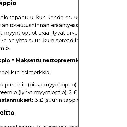
appio
pio tapahtuu, kun kohde-etuuden hinta ylittää
n toteutushinnan erääntyessä. Tässä tilanteess
myyntioptiot erääntyvät arvottomina ja kauppias
oka on yhtä suuri kuin spreadiin siirtymisestä mak
mio.
ppio = Maksettu nettopreemio
dellistä esimerkkiä:
u preemio (pitkä myyntioptio): 5 £
eemio (lyhyt myyntioptio): 2 £
ustannukset:
3 £ (suurin tappio)
oitto