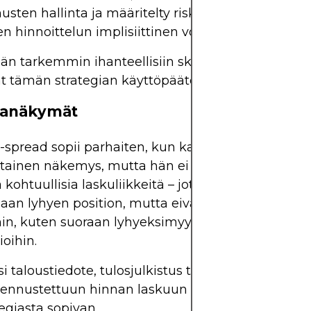
sten hallinta ja määritelty riski ovat etusijalla
n hinnoittelun implisiittinen volatiliteetti on suot
n tarkemmin ihanteellisiin skenaarioihin ja tekijö
at tämän strategian käyttöpäätökseen.
nanäkymät
spread sopii parhaiten, kun kauppiaalla on
tainen näkemys, mutta hän ei odota voimakasta l
kohtuullisia laskuliikkeitä – jotka ovat riittävän m
an lyhyen position, mutta eivät riitä riskialttiimp
hin, kuten suoraan lyhyeksimyyntiin tai pitkiin
oihin.
i taloustiedote, tulosjulkistus tai makrotaloudelli
 ennustettuun hinnan laskuun tietyllä aikavälillä,
tegiasta sopivan.