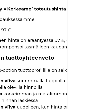
 = Korkeampi toteutushinta – Nettopreemio
apauksessamme:
= 97 £
en hinta on erääntyessä 97 £, osto-option sisäine
 kompensoi täsmälleen kaupan kustannukset.
en tuottoyhteenveto
-option tuottoprofiililla on selkeä ulkoasu:
n viiva
suurimmalla tappiolla korkeimman toteu
lla olevilla hinnoilla
a
korkeimman ja matalimman toteutushinnan väli
 hinnan laskiessa
n viiva
uudelleen, kun hinta on alimman toteutu