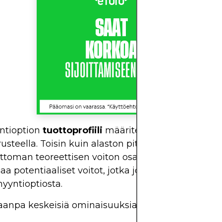
ntioption
tuottoprofiili
määritellään rajoitetun no
usteella. Toisin kuin alaston pitkä myyntioptio, jo
ttoman teoreettisen voiton osakkeen laskiessa, 
jaa potentiaaliset voitot, jotka johtuvat vastakkais
yyntioptiosta.
aanpa keskeisiä ominaisuuksia: