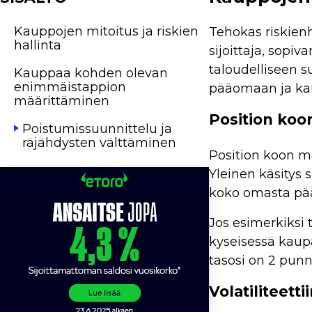
Kauppojen mitoitus ja riskien
Tehokas riskienh
hallinta
sijoittaja, sop
taloudelliseen su
Kauppaa kohden olevan
enimmäistappion
pääomaan ja kau
määrittäminen
Position ko
Poistumissuunnittelu ja
räjähdysten välttäminen
Position koon mä
Yleinen käsitys s
koko omasta pääo
Jos esimerkiksi 
kyseisessä kaupa
tasosi on 2 punn
Volatiliteett