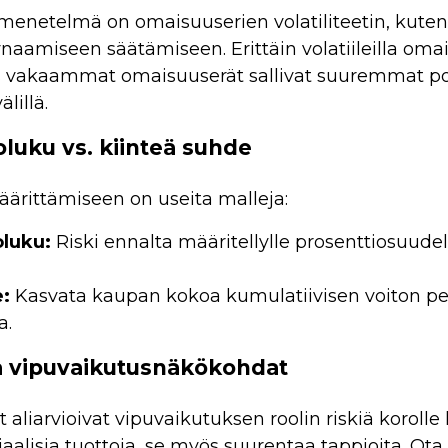
menetelmä on omaisuuserien volatiliteetin, kuten 
ynaamiseen säätämiseen. Erittäin volatiileilla om
s vakaammat omaisuuserät sallivat suuremmat posi
lillä.
oluku vs. kiinteä suhde
äärittämiseen on useita malleja:
oluku:
Riski ennalta määritellylle prosenttiosuudel
e:
Kasvata kaupan kokoa kumulatiivisen voiton peru
a.
ja vipuvaikutusnäkökohdat
aliarvioivat vipuvaikutuksen roolin riskiä korol
iaalisia tuottoja, se myös suurentaa tappioita. 