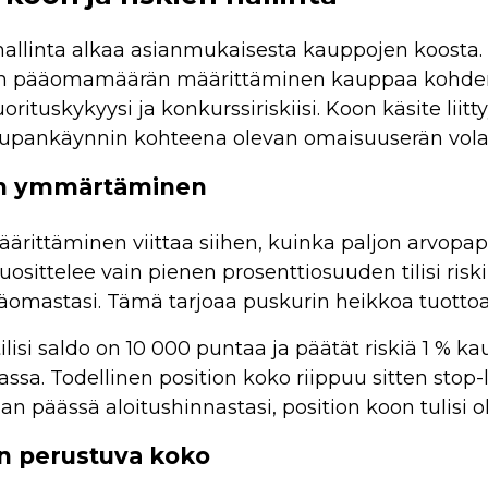
allinta alkaa asianmukaisesta kauppojen koosta. O
ivan pääomamäärän määrittäminen kauppaa kohden v
orituskykyysi ja konkurssiriskiisi. Koon käsite liitt
pankäynnin kohteena olevan omaisuuserän volatil
on ymmärtäminen
ärittäminen viittaa siihen, kuinka paljon arvopa
uosittelee vain pienen prosenttiosuuden tilisi riskin
mastasi. Tämä tarjoaa puskurin heikkoa tuottoa v
tilisi saldo on 10 000 puntaa ja päätät riskiä 1 % 
ssa. Todellinen position koko riippuu sitten stop-lo
an päässä aloitushinnastasi, position koon tulisi 
iin perustuva koko