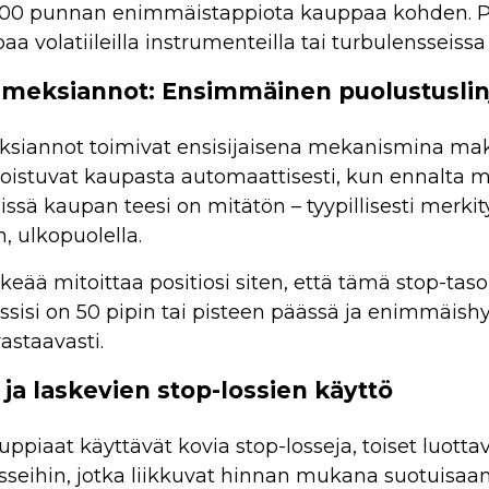
a 200 punnan enimmäistappiota kauppaa kohden. Pi
a volatiileilla instrumenteilla tai turbulensseiss
imeksiannot: Ensimmäinen puolustuslin
ksiannot toimivat ensisijaisena mekanismina ma
istuvat kaupasta automaattisesti, kun ennalta mää
issä kaupan teesi on mitätön – tyypillisesti merkit
, ulkopuolella.
keää mitoittaa positiosi siten, että tämä stop-tas
ssisi on 50 pipin tai pisteen päässä ja enimmäishy
astaavasti.
ja laskevien stop-lossien käyttö
uppiaat käyttävät kovia stop-losseja, toiset luotta
osseihin, jotka liikkuvat hinnan mukana suotuisaa