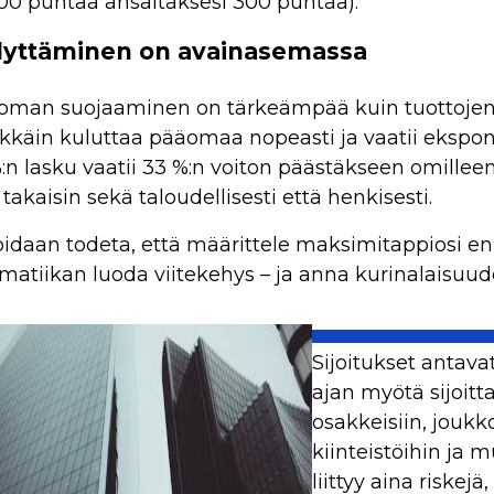
100 puntaa ansaitaksesi 300 puntaa).
lyttäminen on avainasemassa
äoman suojaaminen on tärkeämpää kuin tuottojen
kkäin kuluttaa pääomaa nopeasti ja vaatii ekspone
%:n lasku vaatii 33 %:n voiton päästäkseen omil
akaisin sekä taloudellisesti että henkisesti.
idaan todeta, että määrittele maksimitappiosi e
matiikan luoda viitekehys – ja anna kurinalaisuud
Sijoitukset antava
ajan myötä sijoitt
osakkeisiin, joukko
kiinteistöihin ja 
liittyy aina riskej