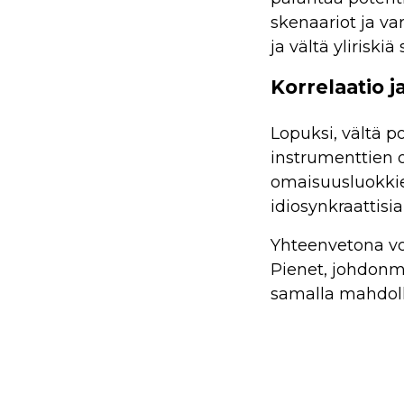
skenaariot ja va
ja vältä yliriskiä
Korrelaatio 
Lopuksi, vältä p
instrumenttien 
omaisuusluokkien
idiosynkraattisia
Yhteenvetona voi
Pienet, johdonmu
samalla mahdoll