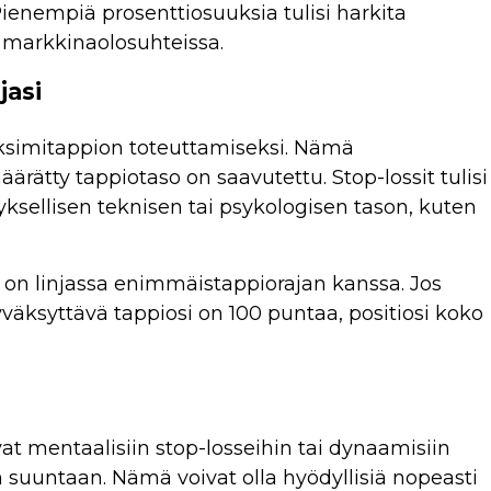
enempiä prosenttiosuuksia tulisi harkita
a markkinaolosuhteissa.
jasi
ksimitappion toteuttamiseksi. Nämä
rätty tappiotaso on saavutettu. Stop-lossit tulisi
yksellisen teknisen tai psykologisen tason, kuten
o on linjassa enimmäistappiorajan kanssa. Jos
väksyttävä tappiosi on 100 puntaa, positiosi koko
vat mentaalisiin stop-losseihin tai dynaamisiin
n suuntaan. Nämä voivat olla hyödyllisiä nopeasti