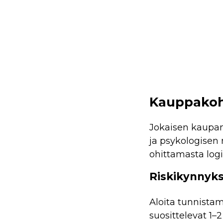
Kauppakoh
Jokaisen kaupan
ja psykologisen
ohittamasta logi
Riskikynnyk
Aloita tunnistam
suosittelevat 1–