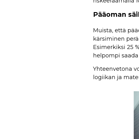
riskeeraamalla 
Pääoman säi
Muista, että pä
kärsiminen perä
Esimerkiksi 25 
helpompi saada t
Yhteenvetona vo
logiikan ja mate