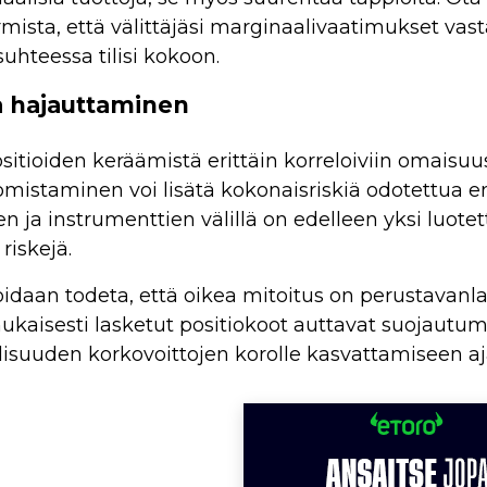
rmista, että välittäjäsi marginaalivaatimukset vasta
 suhteessa tilisi kokoon.
ja hajauttaminen
ositioiden keräämistä erittäin korreloiviin omaisuu
omistaminen voi lisätä kokonaisriskiä odotettua 
 ja instrumenttien välillä on edelleen yksi luotet
 riskejä.
daan todeta, että oikea mitoitus on perustavanlaa
kaisesti lasketut positiokoot auttavat suojautumaa
isuuden korkovoittojen korolle kasvattamiseen a