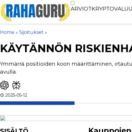
ARVIOT
KRYPTOVALUU
Home
»
Sijoitukset
»
KÄYTÄNNÖN RISKIENHAL
Ymmärrä positioiden koon määrittäminen, irtautu
avulla.
2025-05-12
Kauppojen 
SISÄLTÖ