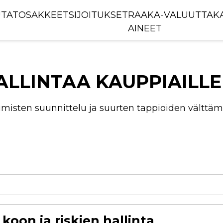
TAT
OSAKKEET
SIJOITUKSET
RAAKA-
VALUUTTAK
AINEET
LINTAA KAUPPIAILLE J
misten suunnittelu ja suurten tappioiden välttäm
koon ja riskien hallinta