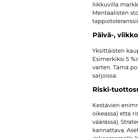
liikkuvilla markki
Mentaalisten sto
tappiotoleranssii
Päivä-, viikk
Yksittäisten kaup
Esimerkiksi 5 %:
varten. Tämä por
sarjoissa.
Riski-tuottos
Kestävien enim
oikeassa) että
ri
väärässä). Strate
kannattava. Aset