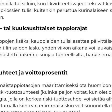
noilla tai silloin, kun likviditeettivajeet tekevät ko
p-lossien tulisi kuitenkin perustua kurinalaiseen 
n.
o- tai kuukausittaiset tappiorajat
pojen lisäksi kauppiaiden tulisi asettaa päivittäiset
n tilin saldon lasku yhden viikon aikana voi lauk
rastettu rakenne suojaa tunteellisilta, harkitsem
uhteet ja voittoprosentit
mäistappiotasojen määrittämiseksi ota huomioon
ski-tuottosuhteesi
(kuinka paljon voitat, kun olet o
gia, jolla on korkea riski-tuottosuhde, voi sietää a
tamalla kiinteän enimmäisriskin voit suunnitella t