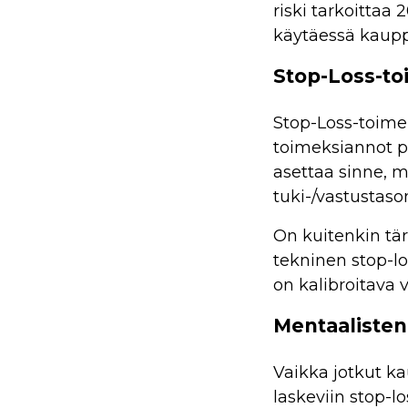
riski tarkoitta
käytäessä kauppa
Stop-Loss-to
Stop-Loss-toime
toimeksiannot po
asettaa sinne, m
tuki-/vastustason
On kuitenkin tär
tekninen stop-lo
on kalibroitava v
Mentaalisten 
Vaikka jotkut ka
laskeviin stop-l