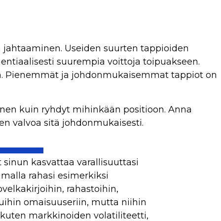
 jahtaaminen. Useiden suurten tappioiden
ntiaalisesti suurempia voittoja toipuakseen.
leen. Pienemmät ja johdonmukaisemmat tappiot on
nnen kuin ryhdyt mihinkään positioon. Anna
en valvoa sitä johdonmukaisesti.
t sinun kasvattaa varallisuuttasi
amalla rahasi esimerkiksi
velkakirjoihin, rahastoihin,
muihin omaisuuseriin, mutta niihin
ä, kuten markkinoiden volatiliteetti,