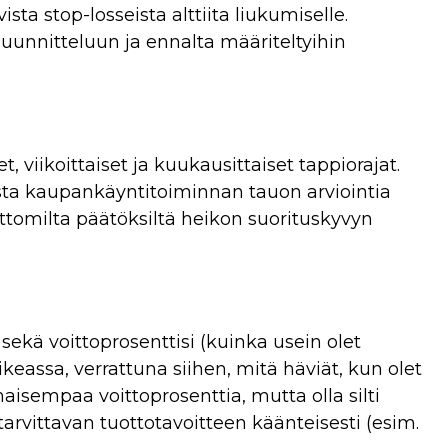
vista stop-losseista alttiita liukumiselle.
suunnitteluun ja ennalta määriteltyihin
, viikoittaiset ja kuukausittaiset tappiorajat.
aista kaupankäyntitoiminnan tauon arviointia
attomilta päätöksiltä heikon suorituskyvyn
 sekä
voittoprosenttisi
(kuinka usein olet
ikeassa, verrattuna siihen, mitä häviät, kun olet
lhaisempaa voittoprosenttia, mutta olla silti
arvittavan tuottotavoitteen käänteisesti (esim.