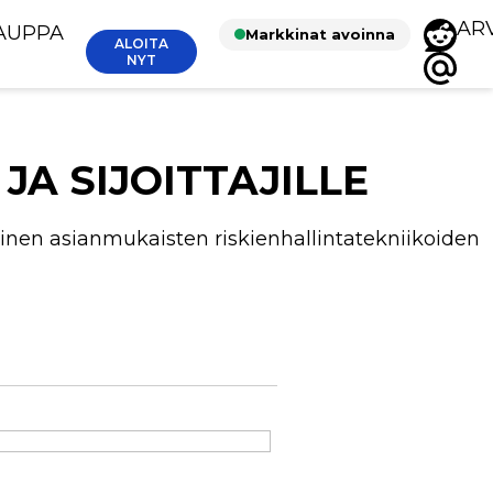
AR
AUPPA
Markkinat avoinna
ALOITA
NYT
A SIJOITTAJILLE
inen asianmukaisten riskienhallintatekniikoiden