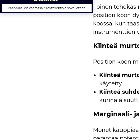
Toinen tehokas 
position koon d
koossa, kun taa
instrumenttien vä
Kiinteä murt
Position koon m
Kiinteä murt
käytetty.
Kiinteä suhd
kurinalaisuutt
Marginaali- 
Monet kauppiaat 
parantaa potent