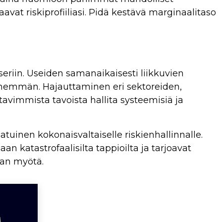
avat riskiprofiiliasi. Pidä kestävä marginaalitaso
seriin. Useiden samanaikaisesti liikkuvien
enemmän. Hajauttaminen eri sektoreiden,
tavimmista tavoista hallita systeemisiä ja
tuinen kokonaisvaltaiselle riskienhallinnalle.
n katastrofaalisilta tappioilta ja tarjoavat
jan myötä.