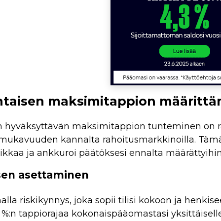
taisen maksimitappion määrittä
 hyväksyttävän maksimitappion tunteminen on rat
 mukavuuden kannalta rahoitusmarkkinoilla. Täm
ikkaa ja ankkuroi päätöksesi ennalta määrättyihin 
sen asettaminen
alla riskikynnys, joka sopii tilisi kokoon ja hen
2 %:n tappiorajaa kokonaispääomastasi yksittäiselle