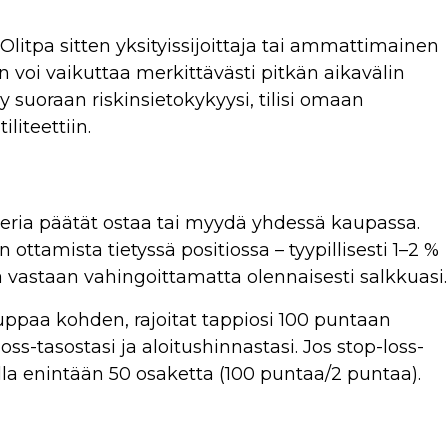
litpa sitten yksityissijoittaja tai ammattimainen
oi vaikuttaa merkittävästi pitkän aikavälin
yy suoraan riskinsietokykyysi, tilisi omaan
iteettiin.
peria päätät ostaa tai myydä yhdessä kaupassa.
 ottamista tietyssä positiossa – tyypillisesti 1–2 %
astaan ​​vahingoittamatta olennaisesti salkkuasi.
kauppaa kohden, rajoitat tappiosi 100 puntaan
ss-tasostasi ja aloitushinnastasi. Jos stop-loss-
olla enintään 50 osaketta (100 puntaa/2 puntaa).