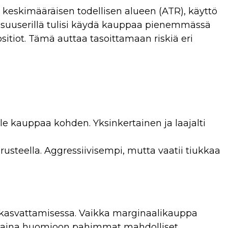
keskimääräisen todellisen alueen (ATR), käyttö
aisuuserillä tulisi käydä kauppaa pienemmässä
tiot. Tämä auttaa tasoittamaan riskiä eri
le kauppaa kohden. Yksinkertainen ja laajalti
steella. Aggressiivisempi, mutta vaatii tiukkaa
le kasvattamisessa. Vaikka marginaalikauppa
Ota aina huomioon pahimmat mahdolliset